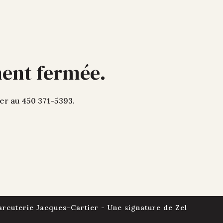
ment fermée.
ner au 450 371-5393.
arcuterie Jacques-Cartier - Une signature de
Zel