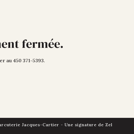
ment fermée.
ner au 450 371-5393.
arcuterie Jacques-Cartier - Une signature de
Zel