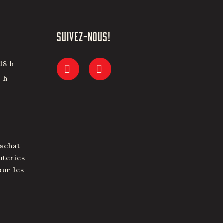
SUIVEZ-NOUS!
18 h
9 h
'achat
uteries
our les