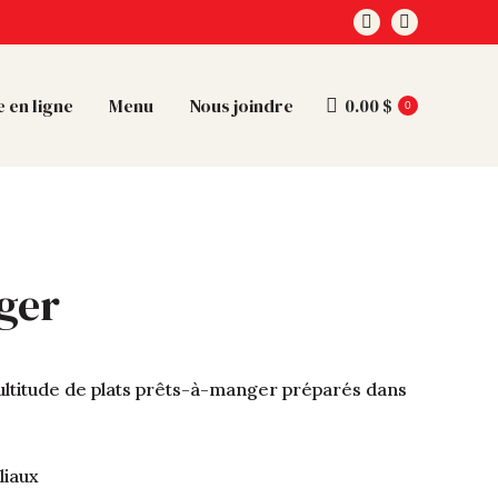
Facebook
Instagram
page
page
opens
opens
 en ligne
Menu
Nous joindre
0.00
$
0
in
in
new
new
window
window
ger
ultitude de plats prêts-à-manger préparés dans
liaux