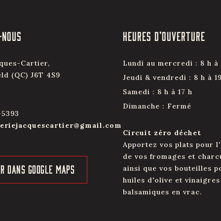
-NOUS
HEURES D’OUVERTURE
ques-Cartier,
Lundi au mercredi : 8 h à 
eld (QC) J6T 4S9
Jeudi & vendredi : 8 h à 1
Samedi : 8 h à 17 h
Dimanche : Fermé
-5393
eriejacquescartier@gmail.com
Circuit zéro déchet
Apportez vos plats pour l
de vos fromages et charc
IR DANS GOOGLE MAPS
ainsi que vos bouteilles p
huiles d'olive et vinaigres
balsamiques en vrac.