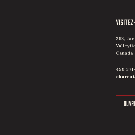
VISITEZ
283, Jac
Valleyfi
Canada
450 371
charcut
OUVR